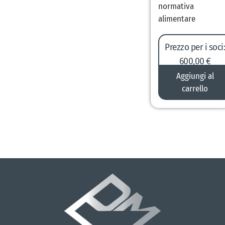
normativa
alimentare
Prezzo per i soci
600,00 €
750,00
€
Aggiungi al
carrello