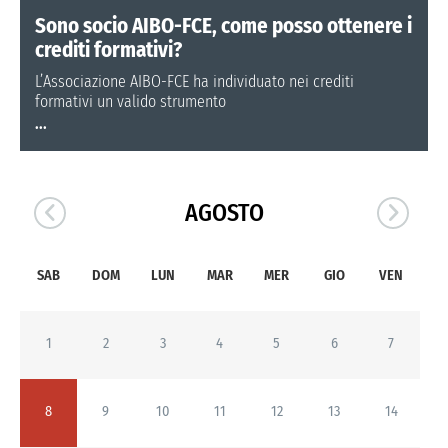
Sono socio AIBO-FCE, come posso ottenere i
crediti formativi?
L’Associazione AIBO-FCE ha individuato nei crediti
formativi un valido strumento
...
AGOSTO
SAB
DOM
LUN
MAR
MER
GIO
VEN
1
2
3
4
5
6
7
8
9
10
11
12
13
14