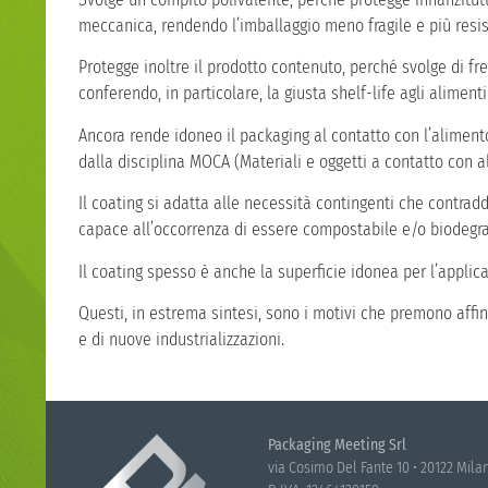
meccanica, rendendo l’imballaggio meno fragile e più resiste
Protegge inoltre il prodotto contenuto, perché svolge di fre
conferendo, in particolare, la giusta shelf-life agli alimenti
Ancora rende idoneo il packaging al contatto con l’alimento
dalla disciplina MOCA (Materiali e oggetti a contatto con a
Il coating si adatta alle necessità contingenti che contra
capace all’occorrenza di essere compostabile e/o biodegra
Il coating spesso è anche la superficie idonea per l’applic
Questi, in estrema sintesi, sono i motivi che premono affin
e di nuove industrializzazioni.
Packaging Meeting Srl
via Cosimo Del Fante 10 • 20122 Mila