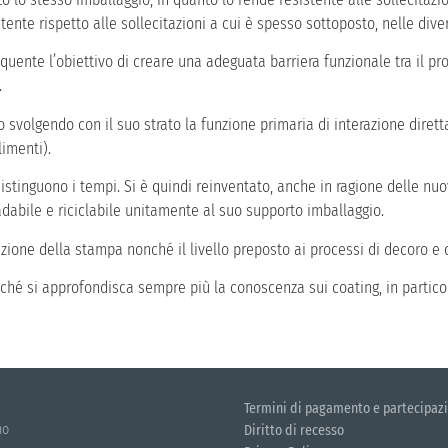
nte rispetto alle sollecitazioni a cui è spesso sottoposto, nelle diver
quente l’obiettivo di creare una adeguata barriera funzionale tra il pr
.
 svolgendo con il suo strato la funzione primaria di interazione dirett
limenti).
ddistinguono i tempi. Si è quindi reinventato, anche in ragione delle n
dabile e riciclabile unitamente al suo supporto imballaggio.
azione della stampa nonché il livello preposto ai processi di decoro e 
ché si approfondisca sempre più la conoscenza sui coating, in particol
Termini di pagamento e partecipazi
no
Diritto di recesso