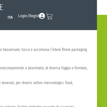
E
Login/Register
ITA
Search
for:
Search Button
to trasversale, tocca e accomuna l’intera filiera packaging.
 monocomponente e pluristrato, di diversa foggia e formato,
durevoli, per diversi settori merceologici: food,
ni esterne. Svolge pertanto un ruolo di sicurezza