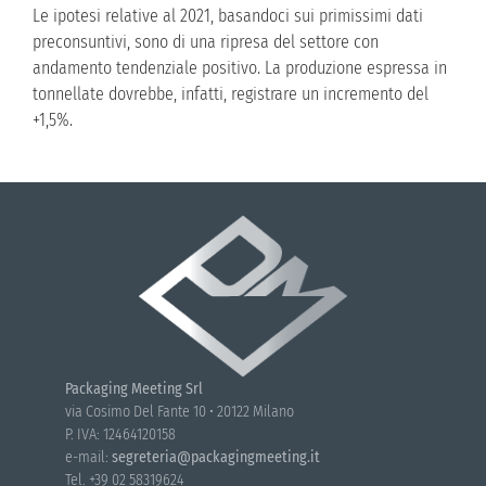
Le ipotesi relative al 2021, basandoci sui primissimi dati
preconsuntivi, sono di una ripresa del settore con
andamento tendenziale positivo. La produzione espressa in
tonnellate dovrebbe, infatti, registrare un incremento del
+1,5%.
Packaging Meeting Srl
via Cosimo Del Fante 10 • 20122 Milano
P. IVA: 12464120158
e-mail:
segreteria@packagingmeeting.it
Tel. +39 02 58319624